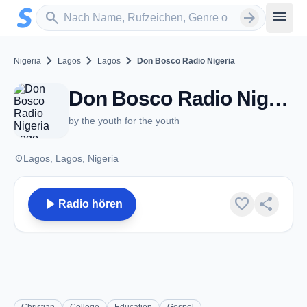
Zum Hauptinhalt springen
Sender suchen
menu
search
arrow_forward
chevron_right
chevron_right
chevron_right
Nigeria
Lagos
Lagos
Don Bosco Radio Nigeria
Don Bosco Radio Nigeria - Lagos
by the youth for the youth
place
Lagos, Lagos, Nigeria
play_arrow
favorite
share
Radio hören