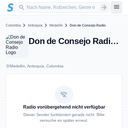
Zum Hauptinhalt springen
Sender suchen
menu
search
arrow_forward
chevron_right
chevron_right
chevron_right
Colombia
Antioquia
Medellín
Don de Consejo Radio
Don de Consejo Radio - Medellín
place
Medellín, Antioquia, Colombia
wifi_off
Radio vorübergehend nicht verfügbar
Dieser Sender funktioniert gerade nicht. Bitte
versuche es später erneut.