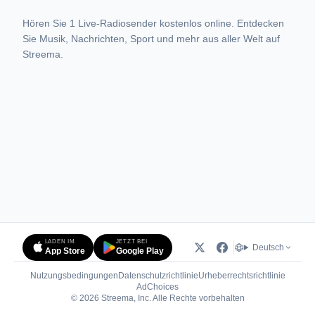
Hören Sie 1 Live-Radiosender kostenlos online. Entdecken
Sie Musik, Nachrichten, Sport und mehr aus aller Welt auf
Streema.
LADEN IM
JETZT BEI
Deutsch
App Store
Google Play
Nutzungsbedingungen
Datenschutzrichtlinie
Urheberrechtsrichtlinie
(öffnet in neuem Tab)
AdChoices
© 2026 Streema, Inc. Alle Rechte vorbehalten