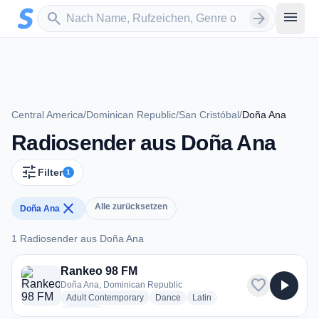
Zum Hauptinhalt springen
Sender suchen
menu
search
arrow_forward
Central America
/
Dominican Republic
/
San Cristóbal
/
Doña Ana
Radiosender aus Doña Ana
tune
Filter
1
close
Alle zurücksetzen
Doña Ana
1 Radiosender aus Doña Ana
1 Radiosender aus Doña Ana
Rankeo 98 FM
favorite
play_arrow
Doña Ana, Dominican Republic
radio stations
radio stations
radio stations
Adult Contemporary
Dance
Latin
more genres for Rankeo 98 FM
+1
more