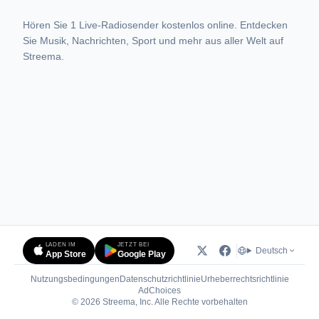
Hören Sie 1 Live-Radiosender kostenlos online. Entdecken
Sie Musik, Nachrichten, Sport und mehr aus aller Welt auf
Streema.
LADEN IM
JETZT BEI
Deutsch
App Store
Google Play
Nutzungsbedingungen
Datenschutzrichtlinie
Urheberrechtsrichtlinie
(öffnet in neuem Tab)
AdChoices
© 2026 Streema, Inc. Alle Rechte vorbehalten