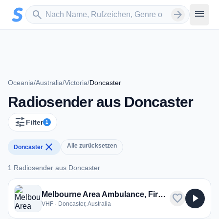
Zum Hauptinhalt springen
Sender suchen
menu
search
arrow_forward
Oceania
/
Australia
/
Victoria
/
Doncaster
Radiosender aus Doncaster
tune
Filter
1
close
Alle zurücksetzen
Doncaster
1 Radiosender aus Doncaster
1 Radiosender aus Doncaster
Melbourne Area Ambulance, Fire, State Emergency Service,Vicroads
favorite
play_arrow
VHF · Doncaster, Australia