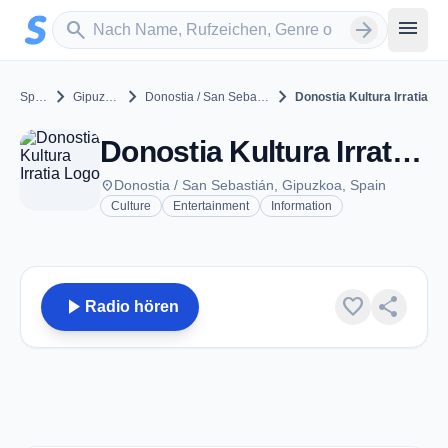
Zum Hauptinhalt springen
Sender suchen
menu
search
arrow_forward
chevron_right
chevron_right
chevron_right
Spain
Gipuzkoa
Donostia / San Sebastián
Donostia Kultura Irratia
Donostia Kultura Irratia - FM 107.4 - Donostia / San Sebastián
place
Donostia / San Sebastián, Gipuzkoa, Spain
Culture
Entertainment
Information
play_arrow
favorite
share
Radio hören