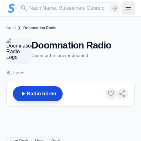
Zum Hauptinhalt springen
Sender suchen
menu
search
arrow_forward
chevron_right
Israel
Doomnation Radio
Doomnation Radio
Doom or be forever doomed
place
, Israel
play_arrow
favorite
share
Radio hören