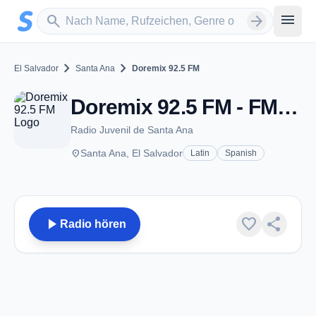
Zum Hauptinhalt springen
Sender suchen
menu
search
arrow_forward
chevron_right
chevron_right
El Salvador
Santa Ana
Doremix 92.5 FM
Doremix 92.5 FM - FM 92.5 - Santa Ana
Radio Juvenil de Santa Ana
place
Santa Ana, El Salvador
Latin
Spanish
play_arrow
favorite
share
Radio hören