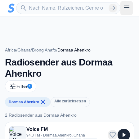
Zum Hauptinhalt springen
Sender suchen
menu
search
arrow_forward
Africa
/
Ghana
/
Brong Ahafo
/
Dormaa Ahenkro
Radiosender aus Dormaa
Ahenkro
tune
Filter
1
close
Alle zurücksetzen
Dormaa Ahenkro
2 Radiosender aus Dormaa Ahenkro
2 Radiosender aus Dormaa Ahenkro
Voice FM
favorite
play_arrow
94.3 FM · Dormaa Ahenkro, Ghana