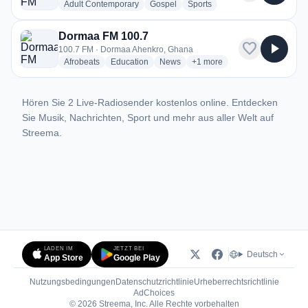
radio stations
radio stations
radio stations
Adult Contemporary
Gospel
Sports
Dormaa FM 100.7
favorite
play_arrow
100.7 FM · Dormaa Ahenkro, Ghana
radio stations
radio stations
radio stations
more genres for Dormaa FM
Afrobeats
Education
News
+1
more
Hören Sie 2 Live-Radiosender kostenlos online. Entdecken
Sie Musik, Nachrichten, Sport und mehr aus aller Welt auf
Streema.
LADEN IM
JETZT BEI
Deutsch
App Store
Google Play
Nutzungsbedingungen
Datenschutzrichtlinie
Urheberrechtsrichtlinie
(öffnet in neuem Tab)
AdChoices
© 2026 Streema, Inc. Alle Rechte vorbehalten