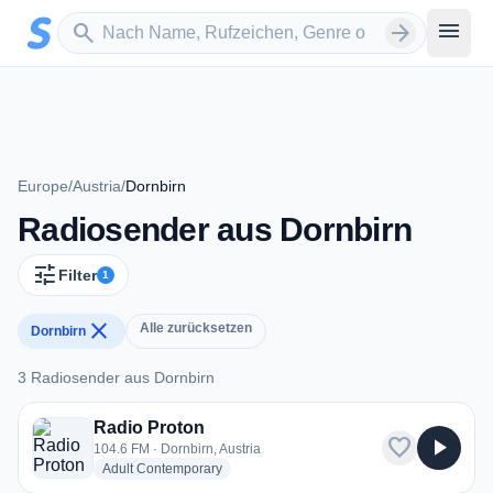
Zum Hauptinhalt springen
Sender suchen
menu
search
arrow_forward
Europe
/
Austria
/
Dornbirn
Radiosender aus Dornbirn
tune
Filter
1
close
Alle zurücksetzen
Dornbirn
3 Radiosender aus Dornbirn
3 Radiosender aus Dornbirn
Radio Proton
favorite
play_arrow
104.6 FM · Dornbirn, Austria
radio stations
Adult Contemporary