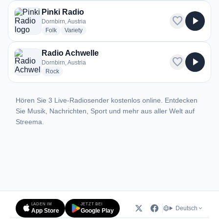
Pinki Radio
favorite
play_arrow
Dornbirn, Austria
radio stations
radio stations
Folk
Variety
Radio Achwelle
favorite
play_arrow
Dornbirn, Austria
radio stations
Rock
Hören Sie 3 Live-Radiosender kostenlos online. Entdecken
Sie Musik, Nachrichten, Sport und mehr aus aller Welt auf
Streema.
LADEN IM
JETZT BEI
Deutsch
App Store
Google Play