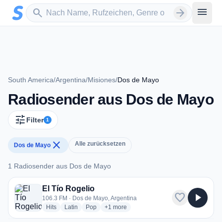
Zum Hauptinhalt springen
Sender suchen
menu
search
arrow_forward
South America
/
Argentina
/
Misiones
/
Dos de Mayo
Radiosender aus Dos de Mayo
tune
Filter
1
close
Alle zurücksetzen
Dos de Mayo
1 Radiosender aus Dos de Mayo
1 Radiosender aus Dos de Mayo
El Tío Rogelio
favorite
play_arrow
106.3 FM · Dos de Mayo, Argentina
radio stations
radio stations
radio stations
more genres for El Tío Rogelio
Hits
Latin
Pop
+1
more