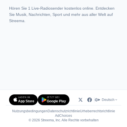
Hören Sie 1 Live-Radiosender kostenlos online. Entdecken
Sie Musik, Nachrichten, Sport und mehr aus aller Welt auf
Streema.
LADEN IM
JETZT BEI
Deutsch
App Store
Google Play
Nutzungsbedingungen
Datenschutzrichtlinie
Urheberrechtsrichtlinie
(öffnet in neuem Tab)
AdChoices
© 2026 Streema, Inc. Alle Rechte vorbehalten