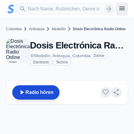
Zum Hauptinhalt springen
Sender suchen
menu
search
arrow_forward
chevron_right
chevron_right
chevron_right
Colombia
Antioquia
Medellín
Dosis Electrónica Radio Online
Dosis Electrónica Radio Online - Medellín
place
Medellín, Antioquia, Colombia
Dance
Electronic
Techno
play_arrow
favorite
share
Radio hören