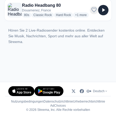
Radio Headbang 80
favorite
play_arrow
Douarnenez, France
radio stations
radio stations
radio stations
more genres for Radio H
80s
Classic Rock
Hard Rock
+1
more
Hören Sie 2 Live-Radiosender kostenlos online. Entdecken
Sie Musik, Nachrichten, Sport und mehr aus aller Welt auf
Streema.
LADEN IM
JETZT BEI
Deutsch
App Store
Google Play
Nutzungsbedingungen
Datenschutzrichtlinie
Urheberrechtsrichtlinie
(öffnet in neuem Tab)
AdChoices
© 2026 Streema, Inc. Alle Rechte vorbehalten