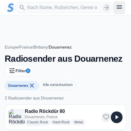
Zum Hauptinhalt springen
Sender suchen
menu
search
arrow_forward
Europe
/
France
/
Brittany
/
Douarnenez
Radiosender aus Douarnenez
tune
Filter
1
close
Alle zurücksetzen
Douarnenez
2 Radiosender aus Douarnenez
2 Radiosender aus Douarnenez
Radio Röckdür 80
favorite
play_arrow
Douarnenez, France
radio stations
radio stations
radio stations
Classic Rock
Hard Rock
Metal
more genres for Radio Röckdür 80
+1
more