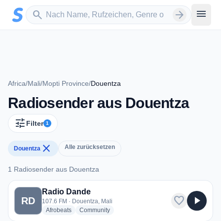
Zum Hauptinhalt springen
Sender suchen
menu
search
arrow_forward
Africa
/
Mali
/
Mopti Province
/
Douentza
Radiosender aus Douentza
tune
Filter
1
close
Alle zurücksetzen
Douentza
1 Radiosender aus Douentza
1 Radiosender aus Douentza
Radio Dande
favorite
play_arrow
RD
107.6 FM · Douentza, Mali
radio stations
radio stations
Afrobeats
Community