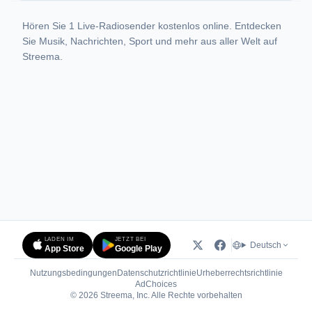
Hören Sie 1 Live-Radiosender kostenlos online. Entdecken
Sie Musik, Nachrichten, Sport und mehr aus aller Welt auf
Streema.
LADEN IM
JETZT BEI
Deutsch
App Store
Google Play
Nutzungsbedingungen
Datenschutzrichtlinie
Urheberrechtsrichtlinie
(öffnet in neuem Tab)
AdChoices
© 2026 Streema, Inc. Alle Rechte vorbehalten