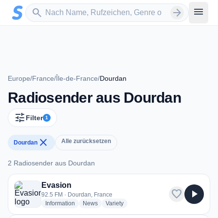
Zum Hauptinhalt springen
Sender suchen
menu
search
arrow_forward
Europe
/
France
/
Île-de-France
/
Dourdan
Radiosender aus Dourdan
tune
Filter
1
close
Alle zurücksetzen
Dourdan
2 Radiosender aus Dourdan
2 Radiosender aus Dourdan
Evasion
favorite
play_arrow
92.5 FM · Dourdan, France
radio stations
radio stations
radio stations
Information
News
Variety