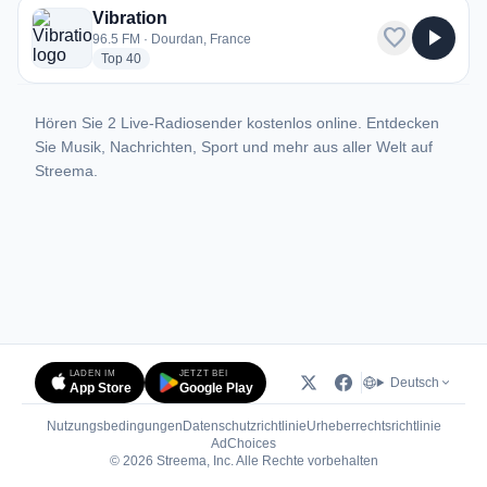
Vibration
favorite
play_arrow
96.5 FM · Dourdan, France
radio stations
Top 40
Hören Sie 2 Live-Radiosender kostenlos online. Entdecken
Sie Musik, Nachrichten, Sport und mehr aus aller Welt auf
Streema.
LADEN IM
JETZT BEI
Deutsch
App Store
Google Play
Nutzungsbedingungen
Datenschutzrichtlinie
Urheberrechtsrichtlinie
(öffnet in neuem Tab)
AdChoices
© 2026 Streema, Inc. Alle Rechte vorbehalten