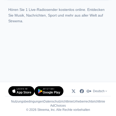
Hören Sie 1 Live-Radiosender kostenlos online. Entdecken
Sie Musik, Nachrichten, Sport und mehr aus aller Welt auf
Streema.
LADEN IM
JETZT BEI
Deutsch
App Store
Google Play
Nutzungsbedingungen
Datenschutzrichtlinie
Urheberrechtsrichtlinie
(öffnet in neuem Tab)
AdChoices
© 2026 Streema, Inc. Alle Rechte vorbehalten