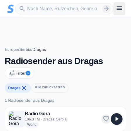
Zum Hauptinhalt springen
Sender suchen
menu
search
arrow_forward
Europe
/
Serbia
/
Dragas
Radiosender aus Dragas
tune
Filter
1
close
Alle zurücksetzen
Dragas
1 Radiosender aus Dragas
1 Radiosender aus Dragas
Radio Gora
favorite
play_arrow
106.3 FM · Dragas, Serbia
radio stations
World