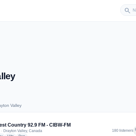
Sender
search
lley
yton Valley
rayton Valley
st Country 92.9 FM - CIBW-FM
f
180 listeners
 · Drayton Valley, Canada