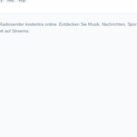
radio stations
radio stations
radio stations
ry
Hits
Pop
Radiosender kostenlos online. Entdecken Sie Musik, Nachrichten, Spor
lt auf Streema.