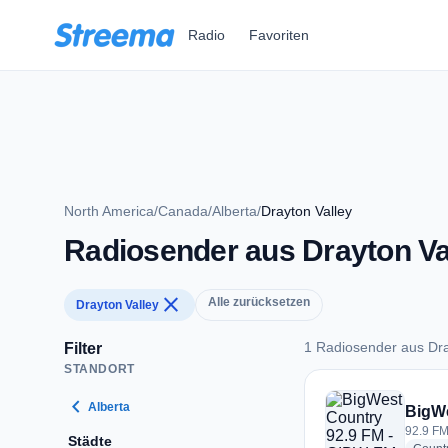
Zum Hauptinhalt springen
Radio
Favoriten
North America
/
Canada
/
Alberta
/
Drayton Valley
Radiosender aus Drayton Va
close
Alle zurücksetzen
Drayton Valley
1 Radiosender aus Dra
Filter
STANDORT
1 Radiosender aus D
chevron_left
Alberta
BigWe
92.9 FM
Städte