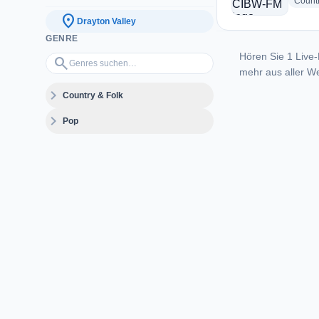
Count
location_on
Drayton Valley
GENRE
Hören Sie 1 Live-
Genres suchen…
search
mehr aus aller We
expand_more
Country & Folk
expand_more
Pop