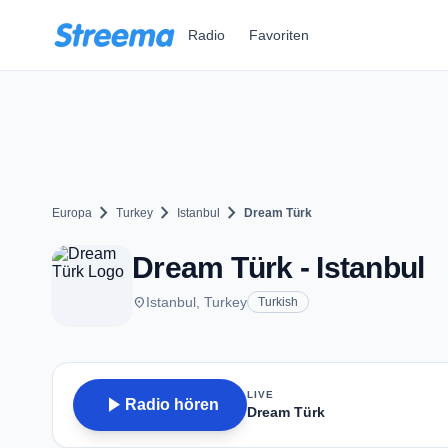
Zum Hauptinhalt springen
Radio
Favoriten
chevron_right
chevron_right
chevron_right
Europa
Turkey
Istanbul
Dream Türk
Dream Türk - Istanbul
place
Istanbul, Turkey
Turkish
LIVE
play_arrow
Radio hören
Dream Türk