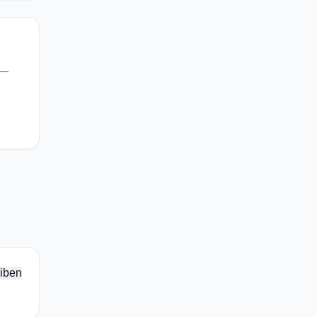
 —
iben