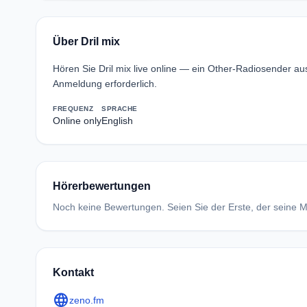
Über Dril mix
Hören Sie Dril mix live online — ein Other-Radiosender au
Anmeldung erforderlich.
FREQUENZ
SPRACHE
Online only
English
Hörerbewertungen
Noch keine Bewertungen. Seien Sie der Erste, der seine Me
Kontakt
language
zeno.fm