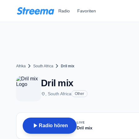
Zum Hauptinhalt springen
Radio
Favoriten
chevron_right
chevron_right
Afrika
South Africa
Dril mix
Dril mix
place
, South Africa
Other
LIVE
play_arrow
Radio hören
Dril mix