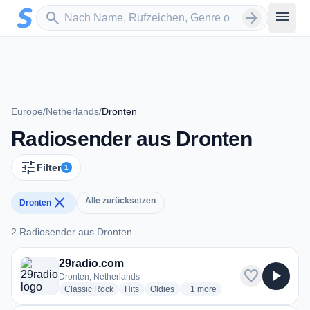
Zum Hauptinhalt springen
Sender suchen
menu
search
arrow_forward
Europe
/
Netherlands
/
Dronten
Radiosender aus Dronten
tune
Filter
1
close
Alle zurücksetzen
Dronten
2 Radiosender aus Dronten
2 Radiosender aus Dronten
29radio.com
favorite
play_arrow
Dronten, Netherlands
radio stations
radio stations
radio stations
more genres for 29radio.com
Classic Rock
Hits
Oldies
+1
more