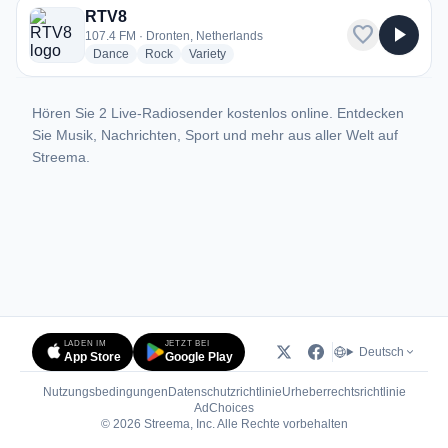
RTV8
favorite
play_arrow
107.4 FM · Dronten, Netherlands
radio stations
radio stations
radio stations
Dance
Rock
Variety
Hören Sie 2 Live-Radiosender kostenlos online. Entdecken
Sie Musik, Nachrichten, Sport und mehr aus aller Welt auf
Streema.
LADEN IM
JETZT BEI
Deutsch
App Store
Google Play
Nutzungsbedingungen
Datenschutzrichtlinie
Urheberrechtsrichtlinie
(öffnet in neuem Tab)
AdChoices
© 2026 Streema, Inc. Alle Rechte vorbehalten