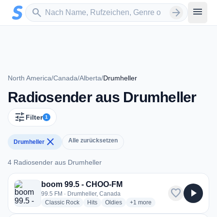
Zum Hauptinhalt springen
Sender suchen
menu
search
arrow_forward
North America
/
Canada
/
Alberta
/
Drumheller
Radiosender aus Drumheller
tune
Filter
1
close
Alle zurücksetzen
Drumheller
4 Radiosender aus Drumheller
4 Radiosender aus Drumheller
boom 99.5 - CHOO-FM
favorite
play_arrow
99.5 FM · Drumheller, Canada
radio stations
radio stations
radio stations
more genres for boom 99.5 -
Classic Rock
Hits
Oldies
+1
more