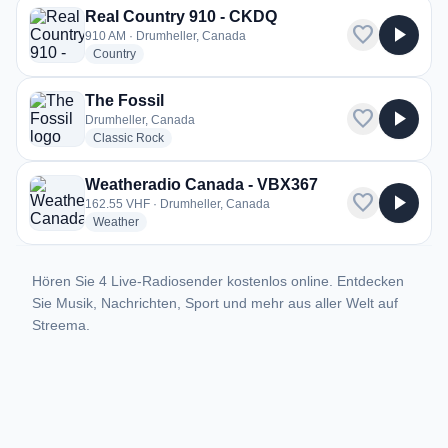
Real Country 910 - CKDQ
favorite
play_arrow
910 AM · Drumheller, Canada
radio stations
Country
The Fossil
favorite
play_arrow
Drumheller, Canada
radio stations
Classic Rock
Weatheradio Canada - VBX367
favorite
play_arrow
162.55 VHF · Drumheller, Canada
radio stations
Weather
Hören Sie 4 Live-Radiosender kostenlos online. Entdecken
Sie Musik, Nachrichten, Sport und mehr aus aller Welt auf
Streema.