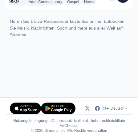
radio stations
radio stations
radio stations
Adult Contemporary
Gospel
News
more genres for Charity 99.9 FM
+1
more
Hören Sie 1 Live-Radiosender kostenlos online. Entdecken
Sie Musik, Nachrichten, Sport und mehr aus aller Welt auf
Streema.
LADEN IM
JETZT BEI
Deutsch
App Store
Google Play
Nutzungsbedingungen
Datenschutzrichtlinie
Urheberrechtsrichtlinie
(öffnet in neuem Tab)
AdChoices
© 2026 Streema, Inc. Alle Rechte vorbehalten