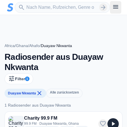
Zum Hauptinhalt springen
Sender suchen
menu
search
arrow_forward
Africa
/
Ghana
/
Ahafo
/
Duayaw Nkwanta
Radiosender aus Duayaw
Nkwanta
tune
Filter
1
close
Alle zurücksetzen
Duayaw Nkwanta
1 Radiosender aus Duayaw Nkwanta
1 Radiosender aus Duayaw Nkwanta
Charity 99.9 FM
favorite
play_arrow
99.9 FM · Duayaw Nkwanta, Ghana