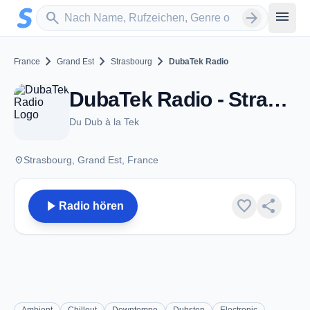
Zum Hauptinhalt springen
Sender suchen
menu
search
arrow_forward
chevron_right
chevron_right
chevron_right
France
Grand Est
Strasbourg
DubaTek Radio
DubaTek Radio - Strasbourg
Du Dub à la Tek
place
Strasbourg, Grand Est, France
play_arrow
favorite
share
Radio hören