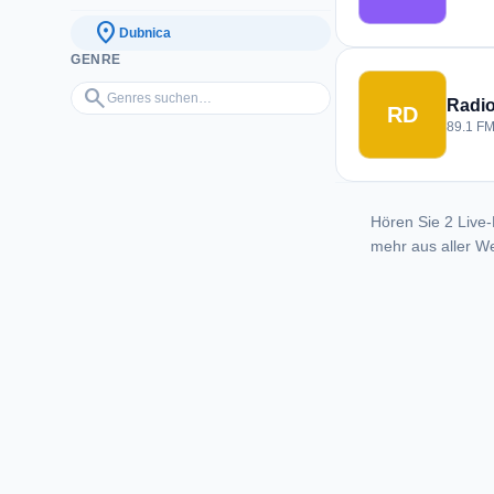
location_on
Dubnica
GENRE
Genres suchen…
search
Radi
RD
89.1 FM
Hören Sie 2 Live-
mehr aus aller We