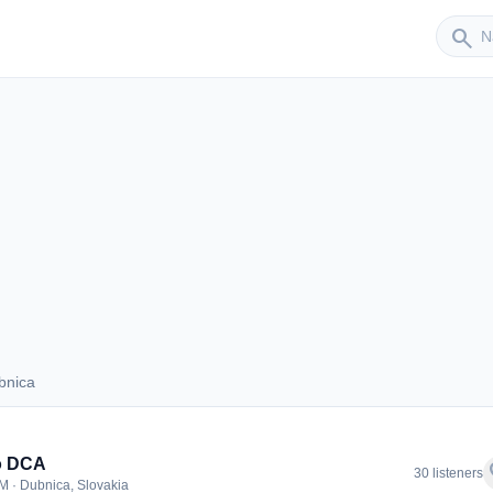
Sender
search
bnica
Dubnica
o DCA
f
30 listeners
M · Dubnica, Slovakia