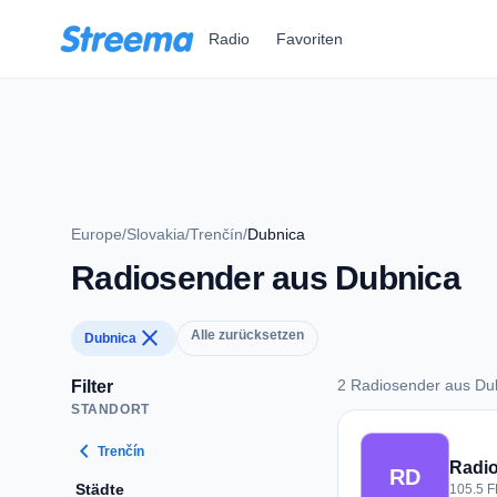
Zum Hauptinhalt springen
Radio
Favoriten
Europe
/
Slovakia
/
Trenčín
/
Dubnica
Radiosender aus Dubnica
close
Alle zurücksetzen
Dubnica
2 Radiosender aus Du
Filter
STANDORT
2 Radiosender aus 
chevron_left
Trenčín
Radi
RD
Städte
105.5 F