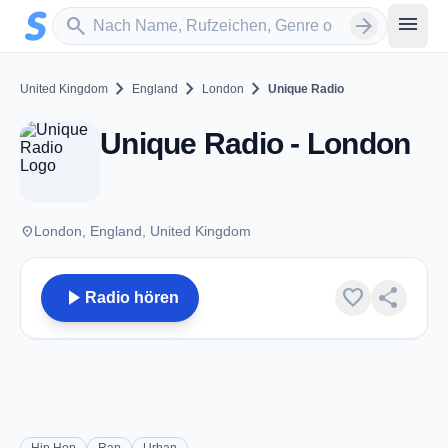
Zum Hauptinhalt springen
Sender suchen
menu
search
arrow_forward
chevron_right
chevron_right
chevron_right
United Kingdom
England
London
Unique Radio
Unique Radio - London
place
London, England, United Kingdom
play_arrow
favorite
share
Radio hören