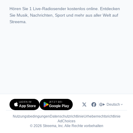
Hören Sie 1 Live-Radiosender kostenlos online. Entdecken
Sie Musik, Nachrichten, Sport und mehr aus aller Welt auf
Streema.
LADEN IM
JETZT BEI
Deutsch
App Store
Google Play
Nutzungsbedingungen
Datenschutzrichtlinie
Urheberrechtsrichtlinie
(öffnet in neuem Tab)
AdChoices
© 2026 Streema, Inc. Alle Rechte vorbehalten