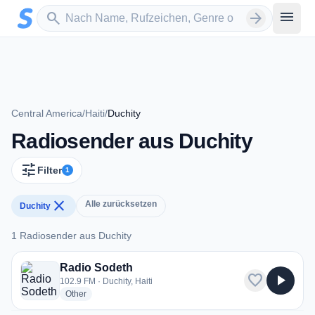
Zum Hauptinhalt springen
Sender suchen
menu
search
arrow_forward
Central America
/
Haiti
/
Duchity
Radiosender aus Duchity
tune
Filter
1
close
Alle zurücksetzen
Duchity
1 Radiosender aus Duchity
1 Radiosender aus Duchity
Radio Sodeth
favorite
play_arrow
102.9 FM · Duchity, Haiti
radio stations
Other