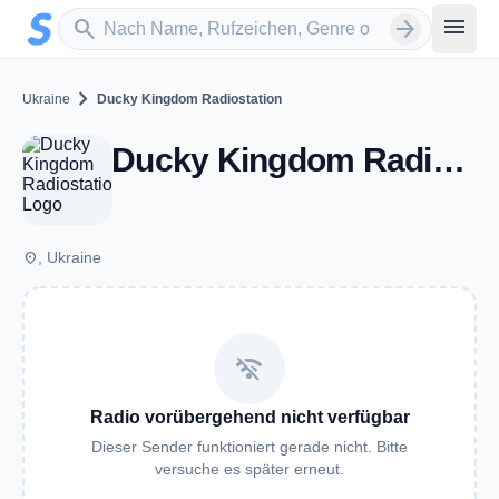
Zum Hauptinhalt springen
Sender suchen
menu
search
arrow_forward
chevron_right
Ukraine
Ducky Kingdom Radiostation
Ducky Kingdom Radiostation
place
, Ukraine
wifi_off
Radio vorübergehend nicht verfügbar
Dieser Sender funktioniert gerade nicht. Bitte
versuche es später erneut.