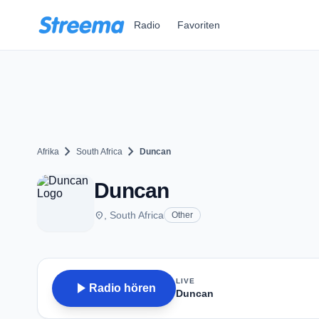
Zum Hauptinhalt springen
Radio
Favoriten
chevron_right
chevron_right
Afrika
South Africa
Duncan
Duncan
place
, South Africa
Other
LIVE
play_arrow
Radio hören
Duncan