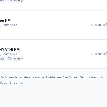
radio stations
radio stations
ats
Community
ee FM
f
30 listeners
 South Africa
adio stations
NYATHI FM
f
30 listeners
 South Africa
radio stations
radio stations
ats
Community
Radiosender kostenlos online. Entdecken Sie Musik, Nachrichten, Spor
lt auf Streema.