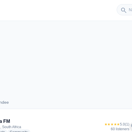
Sender
search
undee
 Dundee
a FM
★★★★★
5.0
(1)
f
 South Africa
60 listeners