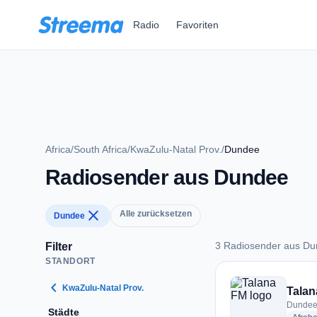
Zum Hauptinhalt springen
Radio
Favoriten
Africa
/
South Africa
/
KwaZulu-Natal Prov.
/
Dundee
Radiosender aus Dundee
close
Alle zurücksetzen
Dundee
3 Radiosender aus D
Filter
STANDORT
3 Radiosender aus
chevron_left
KwaZulu-Natal Prov.
Talan
Dundee,
Städte