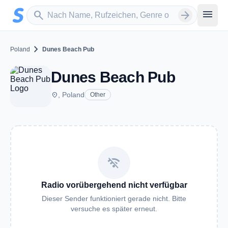
Zum Hauptinhalt springen
Sender suchen
menu
search
arrow_forward
chevron_right
Poland
Dunes Beach Pub
Dunes Beach Pub
place
, Poland
Other
wifi_off
Radio vorübergehend nicht verfügbar
Dieser Sender funktioniert gerade nicht. Bitte
versuche es später erneut.