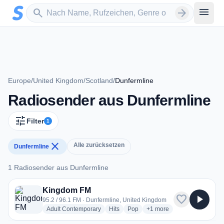
Zum Hauptinhalt springen
Sender suchen
menu
search
arrow_forward
Europe
/
United Kingdom
/
Scotland
/
Dunfermline
Radiosender aus Dunfermline
tune
Filter
1
close
Alle zurücksetzen
Dunfermline
1 Radiosender aus Dunfermline
1 Radiosender aus Dunfermline
Kingdom FM
favorite
play_arrow
95.2 / 96.1 FM · Dunfermline, United Kingdom
radio stations
radio stations
radio stations
more genres for Kingdom
Adult Contemporary
Hits
Pop
+1
more