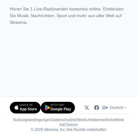
Hören Sie 1 Live-Radiosender kostenlos online. Entdecken
Sie Musik, Nachrichten, Sport und mehr aus aller Welt auf
Streema.
LADEN IM
JETZT BEI
Deutsch
App Store
Google Play
Nutzungsbedingungen
Datenschutzrichtlinie
Urheberrechtsrichtlinie
(öffnet in neuem Tab)
AdChoices
© 2026 Streema, Inc. Alle Rechte vorbehalten