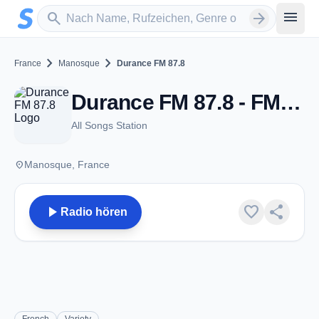
Zum Hauptinhalt springen
Sender suchen
menu
search
arrow_forward
chevron_right
chevron_right
France
Manosque
Durance FM 87.8
Durance FM 87.8 - FM 87.8 - Manosque
All Songs Station
place
Manosque, France
play_arrow
favorite
share
Radio hören