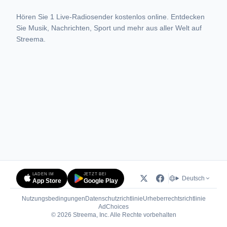
Hören Sie 1 Live-Radiosender kostenlos online. Entdecken
Sie Musik, Nachrichten, Sport und mehr aus aller Welt auf
Streema.
LADEN IM
JETZT BEI
Deutsch
App Store
Google Play
Nutzungsbedingungen
Datenschutzrichtlinie
Urheberrechtsrichtlinie
(öffnet in neuem Tab)
AdChoices
© 2026 Streema, Inc. Alle Rechte vorbehalten