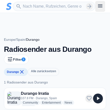
Zum Hauptinhalt springen
Sender suchen
menu
search
arrow_forward
Europe
/
Spain
/
Durango
Radiosender aus Durango
tune
Filter
1
close
Alle zurücksetzen
Durango
1 Radiosender aus Durango
1 Radiosender aus Durango
Durango Irratia
favorite
play_arrow
107.8 FM · Durango, Spain
radio stations
radio stations
radio stations
Community
Entertainment
News
more genres for Durango Irratia
+2
more