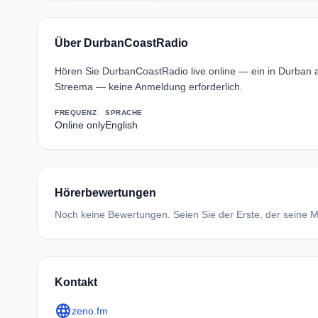
Über DurbanCoastRadio
Hören Sie DurbanCoastRadio live online — ein in Durban
Streema — keine Anmeldung erforderlich.
FREQUENZ
SPRACHE
Online only
English
Hörerbewertungen
Noch keine Bewertungen. Seien Sie der Erste, der seine Me
Kontakt
language
zeno.fm