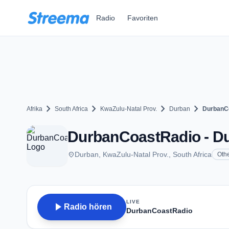
Zum Hauptinhalt springen
Radio
Favoriten
chevron_right
chevron_right
chevron_right
chevron_right
Afrika
South Africa
KwaZulu-Natal Prov.
Durban
DurbanC
DurbanCoastRadio - D
place
Durban, KwaZulu-Natal Prov., South Africa
Oth
LIVE
play_arrow
Radio hören
DurbanCoastRadio