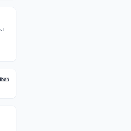
uf
iben