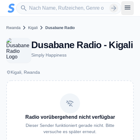
Zum Hauptinhalt springen
Sender suchen
menu
search
arrow_forward
chevron_right
chevron_right
Rwanda
Kigali
Dusabane Radio
Dusabane Radio - Kigali
Simply Happiness
place
Kigali, Rwanda
wifi_off
Radio vorübergehend nicht verfügbar
Dieser Sender funktioniert gerade nicht. Bitte
versuche es später erneut.