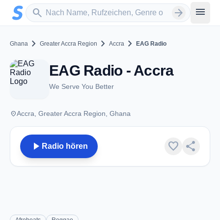
Zum Hauptinhalt springen
Sender suchen
menu
search
arrow_forward
chevron_right
chevron_right
chevron_right
Ghana
Greater Accra Region
Accra
EAG Radio
EAG Radio - Accra
We Serve You Better
place
Accra, Greater Accra Region, Ghana
play_arrow
favorite
share
Radio hören