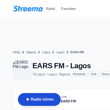
Zum Hauptinhalt springen
Radio
Favoriten
chevron_right
chevron_right
chevron_right
chevron_right
Afrika
Nigeria
Lagos
Lagos
EARS FM
EARS FM - Lagos
place
Lagos, Lagos, Nigeria
Afrobeats
Folk
News
LIVE
play_arrow
Radio hören
EARS FM