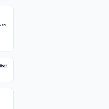
eine
iben