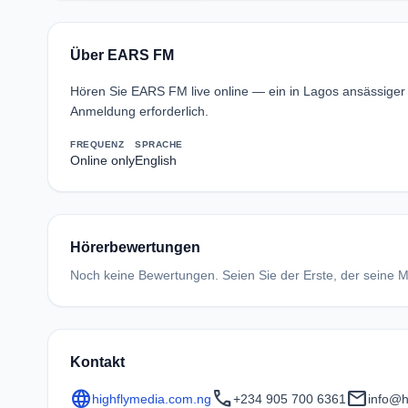
Über EARS FM
Hören Sie EARS FM live online — ein in Lagos ansässige
Anmeldung erforderlich.
FREQUENZ
SPRACHE
Online only
English
Hörerbewertungen
Noch keine Bewertungen. Seien Sie der Erste, der seine Me
Kontakt
language
call
mail
highflymedia.com.ng
+234 905 700 6361
info@h