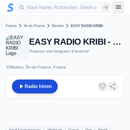
Zum Hauptinhalt springen
Sender suchen
menu
search
arrow_forward
chevron_right
chevron_right
chevron_right
France
Île-de-France
Béziers
EASY RADIO KRIBI
EASY RADIO KRIBI - Béziers
Toujours une longueur d'avance!
place
Béziers, Île-de-France, France
play_arrow
favorite
share
Radio hören