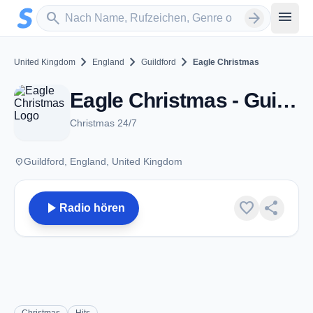
Zum Hauptinhalt springen
Sender suchen
menu
search
arrow_forward
chevron_right
chevron_right
chevron_right
United Kingdom
England
Guildford
Eagle Christmas
Eagle Christmas - Guildford
Christmas 24/7
place
Guildford, England, United Kingdom
play_arrow
favorite
share
Radio hören