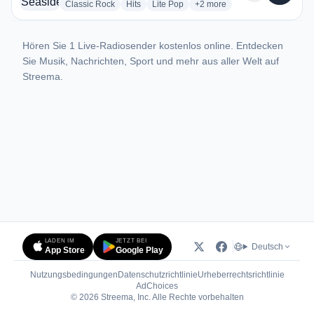
radio stations
radio stations
radio stations
more genres for 105.9 Seas
Classic Rock
Hits
Lite Pop
+2
more
Hören Sie 1 Live-Radiosender kostenlos online. Entdecken
Sie Musik, Nachrichten, Sport und mehr aus aller Welt auf
Streema.
LADEN IM
JETZT BEI
Deutsch
App Store
Google Play
Nutzungsbedingungen
Datenschutzrichtlinie
Urheberrechtsrichtlinie
(öffnet in neuem Tab)
AdChoices
© 2026 Streema, Inc. Alle Rechte vorbehalten