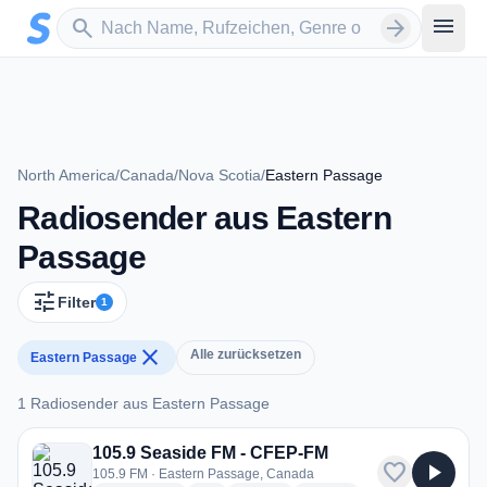
Zum Hauptinhalt springen
Sender suchen
menu
search
arrow_forward
North America
/
Canada
/
Nova Scotia
/
Eastern Passage
Radiosender aus Eastern
Passage
tune
Filter
1
close
Alle zurücksetzen
Eastern Passage
1 Radiosender aus Eastern Passage
1 Radiosender aus Eastern Passage
105.9 Seaside FM - CFEP-FM
favorite
play_arrow
105.9 FM · Eastern Passage, Canada