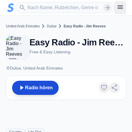
Zum Hauptinhalt springen
Sender suchen
menu
search
arrow_forward
chevron_right
chevron_right
United Arab Emirates
Dubai
Easy Radio - Jim Reeves
Easy Radio - Jim Reeves - Dubai
Free & Easy Listening
place
Dubai, United Arab Emirates
play_arrow
favorite
share
Radio hören