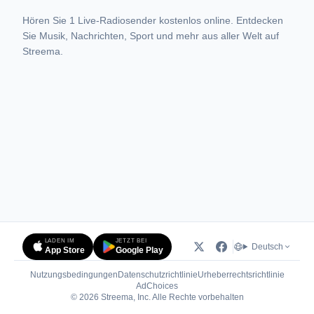
Hören Sie 1 Live-Radiosender kostenlos online. Entdecken
Sie Musik, Nachrichten, Sport und mehr aus aller Welt auf
Streema.
LADEN IM
JETZT BEI
Deutsch
App Store
Google Play
Nutzungsbedingungen
Datenschutzrichtlinie
Urheberrechtsrichtlinie
(öffnet in neuem Tab)
AdChoices
© 2026 Streema, Inc. Alle Rechte vorbehalten