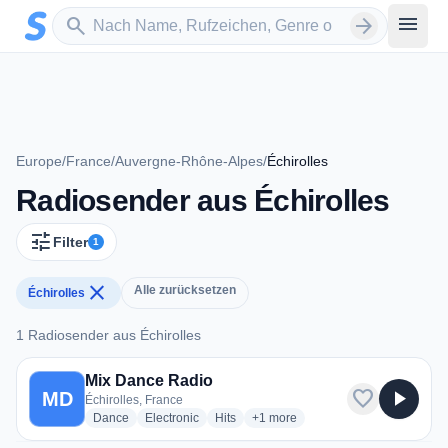
Zum Hauptinhalt springen
Sender suchen
menu
search
arrow_forward
Europe
/
France
/
Auvergne-Rhône-Alpes
/
Échirolles
Radiosender aus Échirolles
tune
Filter
1
close
Alle zurücksetzen
Échirolles
1 Radiosender aus Échirolles
1 Radiosender aus Échirolles
Mix Dance Radio
favorite
play_arrow
MD
Échirolles, France
radio stations
radio stations
radio stations
more genres for Mix Dance Radio
Dance
Electronic
Hits
+1
more