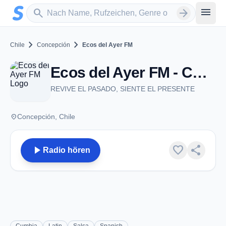
Zum Hauptinhalt springen
Sender suchen
menu
search
arrow_forward
chevron_right
chevron_right
Chile
Concepción
Ecos del Ayer FM
Ecos del Ayer FM - Concepción
REVIVE EL PASADO, SIENTE EL PRESENTE
place
Concepción, Chile
play_arrow
favorite
share
Radio hören