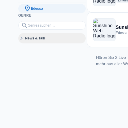
Enter
location_on
Edessa
GENRE
Genres suchen…
search
Suns
Edessa
expand_more
News & Talk
Hören Sie 2 Live-
mehr aus aller We