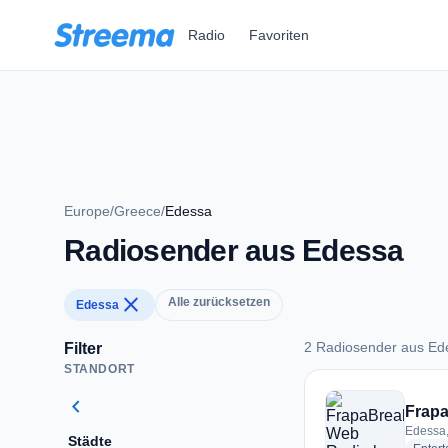
Zum Hauptinhalt springen
Radio
Favoriten
Europe
/
Greece
/
Edessa
Radiosender aus Edessa
close
Alle zurücksetzen
Edessa
2 Radiosender aus Ed
Filter
STANDORT
2 Radiosender aus 
chevron_left
Frap
Edessa
Städte