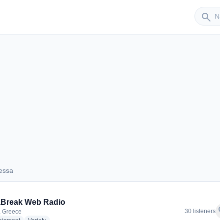
Sender
search
essa
Edessa
aBreak Web Radio
f
30 listeners
, Greece