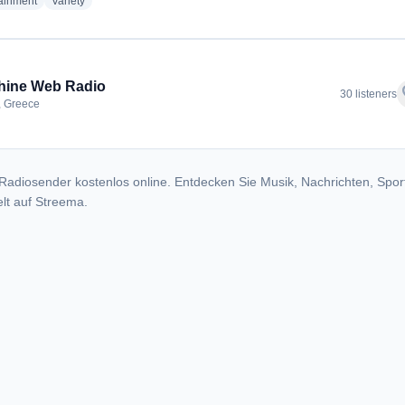
radio stations
radio stations
tainment
Variety
hine Web Radio
f
30 listeners
, Greece
Radiosender kostenlos online. Entdecken Sie Musik, Nachrichten, Spor
lt auf Streema.