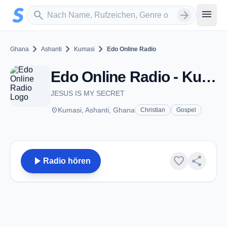
Zum Hauptinhalt springen
Sender suchen
menu
search
arrow_forward
chevron_right
chevron_right
chevron_right
Ghana
Ashanti
Kumasi
Edo Online Radio
Edo Online Radio - Kumasi
JESUS IS MY SECRET
place
Kumasi, Ashanti, Ghana
Christian
Gospel
play_arrow
favorite
share
Radio hören