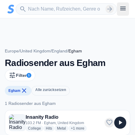
Zum Hauptinhalt springen
Sender suchen
menu
search
arrow_forward
Europe
/
United Kingdom
/
England
/
Egham
Radiosender aus Egham
tune
Filter
1
close
Alle zurücksetzen
Egham
1 Radiosender aus Egham
1 Radiosender aus Egham
Insanity Radio
favorite
play_arrow
103.2 FM · Egham, United Kingdom
radio stations
radio stations
radio stations
more genres for Insanity Radio
College
Hits
Metal
+1
more