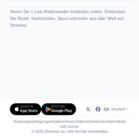
Hören Sie 1 Live-Radiosender kostenlos online. Entdecken
Sie Musik, Nachrichten, Sport und mehr aus aller Welt auf
Streema.
LADEN IM
JETZT BEI
Deutsch
App Store
Google Play
Nutzungsbedingungen
Datenschutzrichtlinie
Urheberrechtsrichtlinie
(öffnet in neuem Tab)
AdChoices
© 2026 Streema, Inc. Alle Rechte vorbehalten