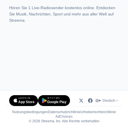
Hören Sie 1 Live-Radiosender kostenlos online. Entdecken
Sie Musik, Nachrichten, Sport und mehr aus aller Welt auf
Streema.
LADEN IM
JETZT BEI
Deutsch
App Store
Google Play
Nutzungsbedingungen
Datenschutzrichtlinie
Urheberrechtsrichtlinie
(öffnet in neuem Tab)
AdChoices
© 2026 Streema, Inc. Alle Rechte vorbehalten