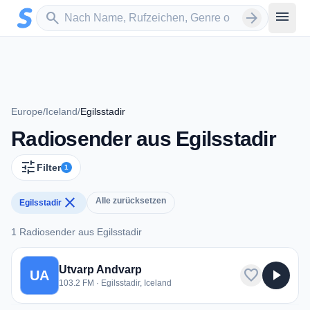
Zum Hauptinhalt springen
Sender suchen
menu
search
arrow_forward
Europe
/
Iceland
/
Egilsstadir
Radiosender aus Egilsstadir
tune
Filter
1
close
Alle zurücksetzen
Egilsstadir
1 Radiosender aus Egilsstadir
1 Radiosender aus Egilsstadir
Utvarp Andvarp
favorite
play_arrow
UA
103.2 FM · Egilsstadir, Iceland