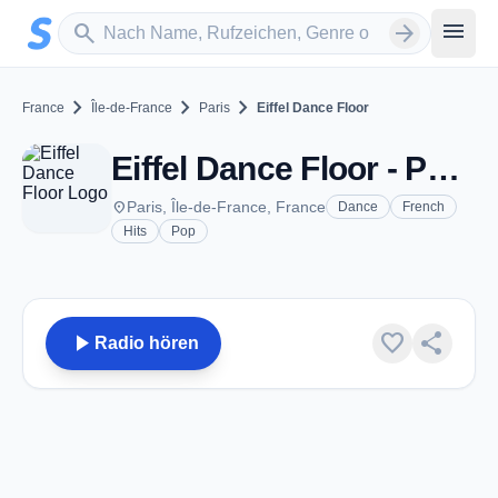
Zum Hauptinhalt springen
Sender suchen
menu
search
arrow_forward
chevron_right
chevron_right
chevron_right
France
Île-de-France
Paris
Eiffel Dance Floor
Eiffel Dance Floor - Paris
place
Paris, Île-de-France, France
Dance
French
Hits
Pop
play_arrow
favorite
share
Radio hören