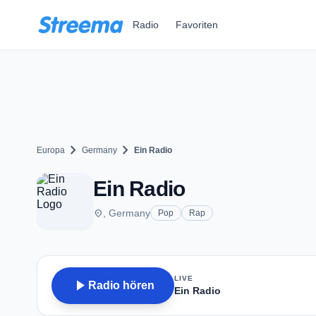
Zum Hauptinhalt springen
Radio
Favoriten
chevron_right
chevron_right
Europa
Germany
Ein Radio
Ein Radio
place
, Germany
Pop
Rap
LIVE
play_arrow
Radio hören
Ein Radio