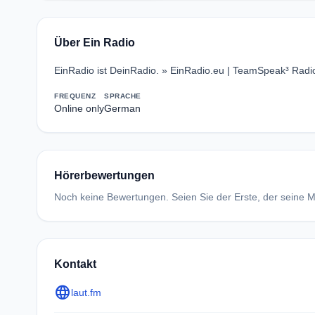
Über Ein Radio
EinRadio ist DeinRadio. » EinRadio.eu | TeamSpeak³ Radi
FREQUENZ
SPRACHE
Online only
German
Hörerbewertungen
Noch keine Bewertungen. Seien Sie der Erste, der seine Me
Kontakt
language
laut.fm