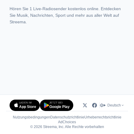
Hören Sie 1 Live-Radiosender kostenlos online. Entdecken
Sie Musik, Nachrichten, Sport und mehr aus aller Welt auf
Streema.
LADEN IM
JETZT BEI
Deutsch
App Store
Google Play
Nutzungsbedingungen
Datenschutzrichtlinie
Urheberrechtsrichtlinie
(öffnet in neuem Tab)
AdChoices
© 2026 Streema, Inc. Alle Rechte vorbehalten