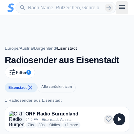
Zum Hauptinhalt springen
Sender suchen
menu
search
arrow_forward
Europe
/
Austria
/
Burgenland
/
Eisenstadt
Radiosender aus Eisenstadt
tune
Filter
1
close
Alle zurücksetzen
Eisenstadt
1 Radiosender aus Eisenstadt
1 Radiosender aus Eisenstadt
ORF Radio Burgenland
favorite
play_arrow
94.9 FM · Eisenstadt, Austria
radio stations
radio stations
radio stations
more genres for ORF Radio Burgenland
70s
80s
Oldies
+1
more