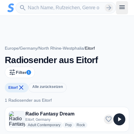
Zum Hauptinhalt springen
Sender suchen
menu
search
arrow_forward
Europe
/
Germany
/
North Rhine-Westphalia
/
Eitorf
Radiosender aus Eitorf
tune
Filter
1
close
Alle zurücksetzen
Eitorf
1 Radiosender aus Eitorf
1 Radiosender aus Eitorf
Radio Fantasy Dream
favorite
play_arrow
Eitorf, Germany
radio stations
radio stations
radio stations
Adult Contemporary
Pop
Rock