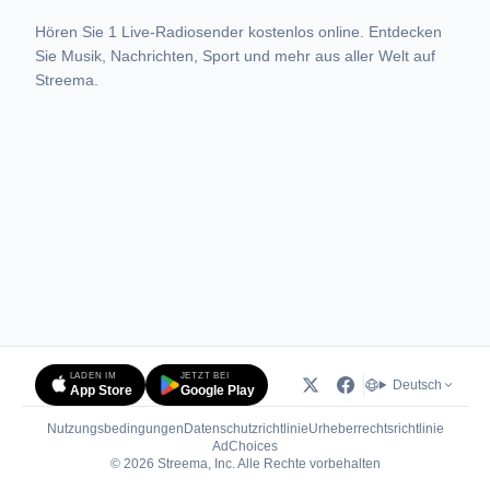
Hören Sie 1 Live-Radiosender kostenlos online. Entdecken
Sie Musik, Nachrichten, Sport und mehr aus aller Welt auf
Streema.
LADEN IM
JETZT BEI
Deutsch
App Store
Google Play
Nutzungsbedingungen
Datenschutzrichtlinie
Urheberrechtsrichtlinie
(öffnet in neuem Tab)
AdChoices
© 2026 Streema, Inc. Alle Rechte vorbehalten